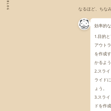
BLOG
なるほど、ちな
効率的
1.目的
アウト
を作成
かるよ
2.スラ
ライド
ょう。
3.スラ
ドを作