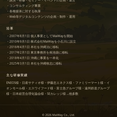
・講演・研修・セミナー・イベントの企画・運営
・コンサルティング事業
・各種媒体に対する執筆
・Web等デジタルコンテンツの企画・制作・運用
沿革
・2007年8月1日 個人事業としてMaiWayを開始
・2010年9月1日 株式会社MaiWayを小石川に設立
・2016年4月1日 本社を沖縄泊に移転
・2017年2月1日 東京事務所を南池袋に移転
・2018年4月1日 沖縄に事業を一本化
・2025年3月1日 本社を沖縄牧志に移転
主な研修実績
ENEOS様・日産サティオ様・伊藤忠エネクス様・ファミリーマート様・イ
オンモール様・エスワイフード様・富士急グループ様・遠州鉄道グループ
様・日本経営合理化協会様・SEカレッジ様 …他多数
© 2026 MaiWay Co., Ltd.